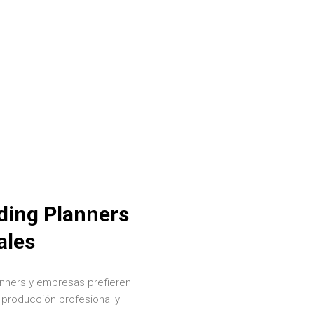
ding Planners
ales
nners y empresas prefieren
 producción profesional y